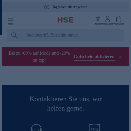
Tagesaktuelle Angebote
Menü
Ansicht
Mein Konto
Warenkorb
Bis zu -60% auf Mode und -20%
Gutschein aktivieren
on top!
Kontaktieren Sie uns, wir
helfen gerne.