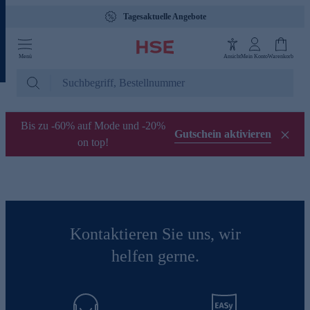
Tagesaktuelle Angebote
Menü
Ansicht
Mein Konto
Warenkorb
Bis zu -60% auf Mode und -20%
Gutschein aktivieren
on top!
Kontaktieren Sie uns, wir
helfen gerne.