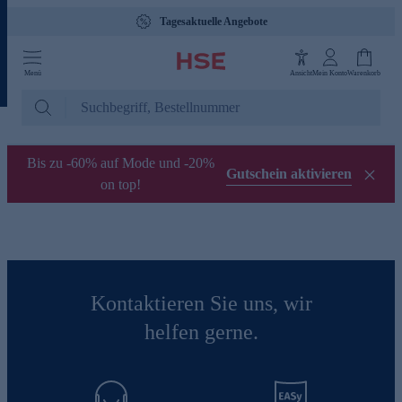
Tagesaktuelle Angebote
Menü
Ansicht
Mein Konto
Warenkorb
Bis zu -60% auf Mode und -20%
Gutschein aktivieren
on top!
Kontaktieren Sie uns, wir
helfen gerne.