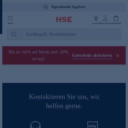
Tagesaktuelle Angebote
Menü
Ansicht
Mein Konto
Warenkorb
Bis zu -60% auf Mode und -20%
Gutschein aktivieren
on top!
Kontaktieren Sie uns, wir
helfen gerne.