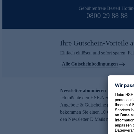
Gebührenfreie Bestell-Hotlin
0800 29 88 88
Ihre Gutschein-Vorteile a
Einfach einlösen und sofort sparen. F
1
Alle Gutscheinbedingungen
Newsletter abonnieren – 10 € Gutsch
Ich möchte den HSE-Newsletter abonni
Angebote & Gutscheine per E-Mail erh
bekommen Sie einen 10 € Gutschein. Ei
den Newsletter-E-Mails möglich.