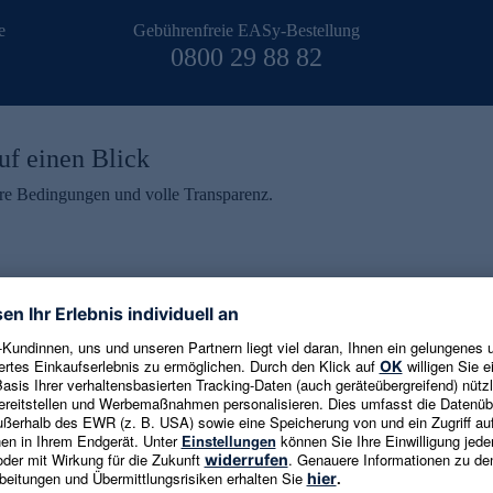
e
Gebührenfreie EASy-Bestellung
0800 29 88 82
uf einen Blick
aire Bedingungen und volle Transparenz.
ein erhalten
eren und aktuelle Trends,
E-Mail-Adresse eingeben
alten. Als Dankeschön
ne Abmeldung ist jederzeit in
Es gelten die
Datenschutzrichtlinien
un