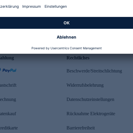
Kundenbewertung
ahlung
Rechtliches
Beschwerde/Streitschlichtung
astschrift
Widerrufsbelehrung
echnung
Datenschutzeinstellungen
atenkauf
Rücknahme Elektrogeräte
reditkarte
Barrierefreiheit