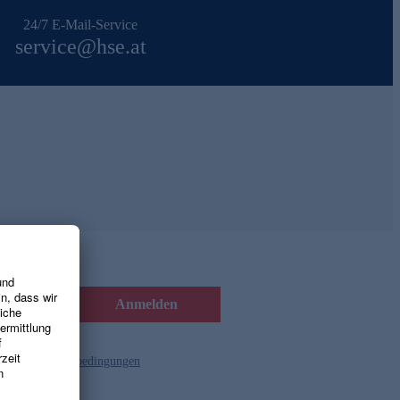
24/7 E-Mail-Service
service@hse.at
Anmelden
d die
Gutscheinbedingungen