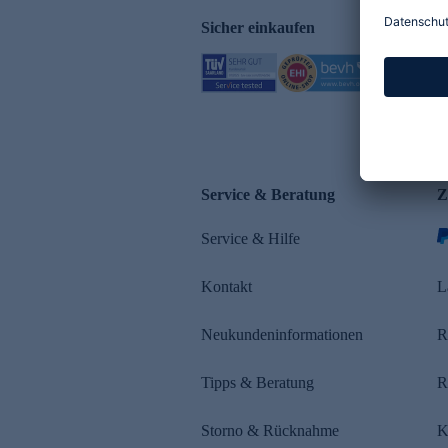
Sicher einkaufen
Service & Beratung
Z
Service & Hilfe
Kontakt
L
Neukundeninformationen
R
Tipps & Beratung
R
Storno & Rücknahme
K