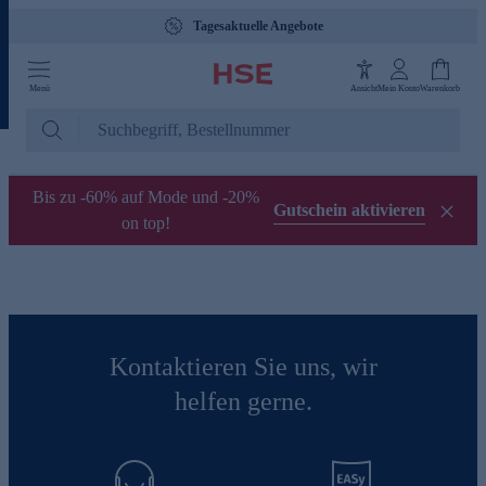
Tagesaktuelle Angebote
Menü
Ansicht
Mein Konto
Warenkorb
Bis zu -60% auf Mode und -20%
Gutschein aktivieren
on top!
Kontaktieren Sie uns, wir
helfen gerne.