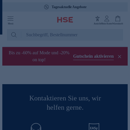
Tagesaktuelle Angebote
Menü
Ansicht
Mein Konto
Warenkorb
Bis zu -60% auf Mode und -20%
Gutschein aktivieren
on top!
Kontaktieren Sie uns, wir
helfen gerne.