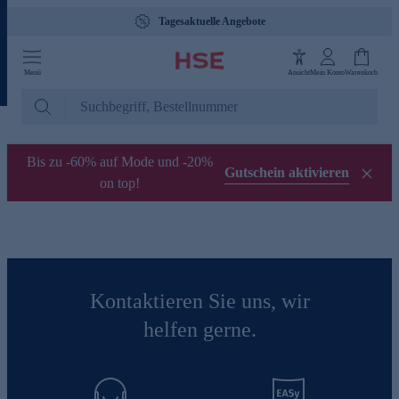
Tagesaktuelle Angebote
Menü
Ansicht
Mein Konto
Warenkorb
Bis zu -60% auf Mode und -20%
Gutschein aktivieren
on top!
Kontaktieren Sie uns, wir
helfen gerne.