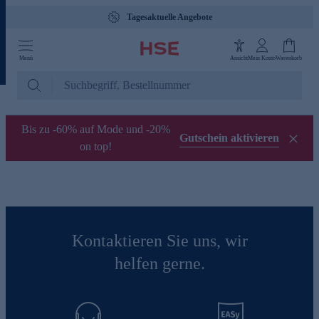
Tagesaktuelle Angebote
Menü
Ansicht
Mein Konto
Warenkorb
Bis zu -60% auf Mode und -20%
Gutschein aktivieren
on top!
Kontaktieren Sie uns, wir
helfen gerne.