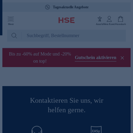
Tagesaktuelle Angebote
Menü
Ansicht
Mein Konto
Warenkorb
Bis zu -60% auf Mode und -20%
Gutschein aktivieren
on top!
Kontaktieren Sie uns, wir
helfen gerne.