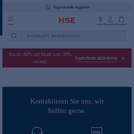
Tagesaktuelle Angebote
Menü
Ansicht
Mein Konto
Warenkorb
Bis zu -60% auf Mode und -20%
Gutschein aktivieren
on top!
Kontaktieren Sie uns, wir
helfen gerne.