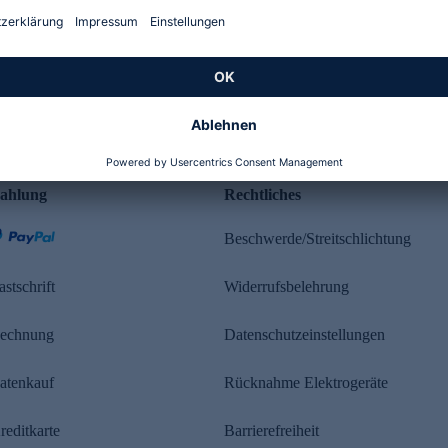
Kundenbewertung
ahlung
Rechtliches
Beschwerde/Streitschlichtung
astschrift
Widerrufsbelehrung
echnung
Datenschutzeinstellungen
atenkauf
Rücknahme Elektrogeräte
reditkarte
Barrierefreiheit