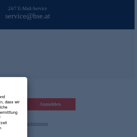
24/7 E-Mail-Service
service@hse.at
Anmelden
d die
Gutscheinbedingungen