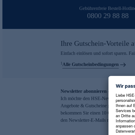
Gebührenfreie Bestell-Hotlin
0800 29 88 88
Ihre Gutschein-Vorteile a
Einfach einlösen und sofort sparen. F
1
Alle Gutscheinbedingungen
Newsletter abonnieren – 10 € Gutsch
Ich möchte den HSE-Newsletter abonni
Angebote & Gutscheine per E-Mail erh
bekommen Sie einen 10 € Gutschein. Ei
den Newsletter-E-Mails möglich.