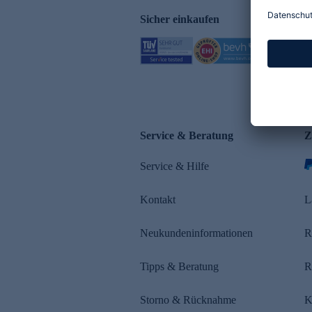
Sicher einkaufen
Service & Beratung
Z
Service & Hilfe
Kontakt
L
Neukundeninformationen
R
Tipps & Beratung
R
Storno & Rücknahme
K