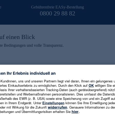
e
Gebührenfreie EASy-Bestellung
0800 29 88 82
uf einen Blick
aire Bedingungen und volle Transparenz.
ein erhalten
eren und aktuelle Trends,
E-Mail-Adresse eingeben
alten. Als Dankeschön
ne Abmeldung ist jederzeit in
Es gelten die
Datenschutzrichtlinien
un