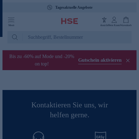
Tagesaktuelle Angebote
Menü
Ansicht
Mein Konto
Warenkorb
Bis zu -60% auf Mode und -20%
Gutschein aktivieren
on top!
Kontaktieren Sie uns, wir
helfen gerne.