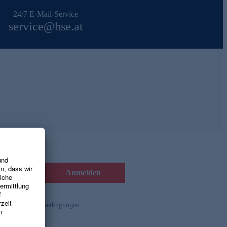
24/7 E-Mail-Service
service@hse.at
Anmelden
d die
Gutscheinbedingungen