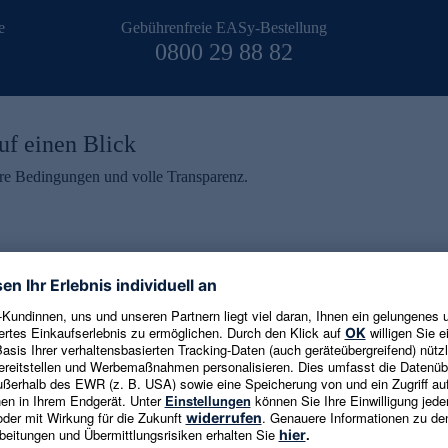
e
Gebührenfreie EASy-Bestellung
0800 29 88 82
uf einen Blick
aire Bedingungen und volle Transparenz.
ein erhalten
eren und aktuelle Trends,
E-Mail-Adresse eingeben
alten. Als Dankeschön
ne Abmeldung ist jederzeit in
Es gelten die
Datenschutzrichtlinien
un