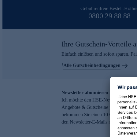
Gebührenfreie Bestell-Hotlin
0800 29 88 88
Ihre Gutschein-Vorteile a
Einfach einlösen und sofort sparen. F
1
Alle Gutscheinbedingungen
Newsletter abonnieren – 10 € Gutsch
Ich möchte den HSE-Newsletter abonni
Angebote & Gutscheine per E-Mail erh
bekommen Sie einen 10 € Gutschein. Ei
den Newsletter-E-Mails möglich.