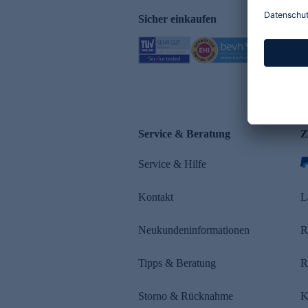
Sicher einkaufen
Service & Beratung
Z
Service & Hilfe
Kontakt
L
Neukundeninformationen
R
Tipps & Beratung
R
Storno & Rücknahme
K