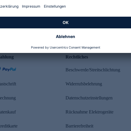
Kundenbewertung
ahlung
Rechtliches
Beschwerde/Streitschlichtung
astschrift
Widerrufsbelehrung
echnung
Datenschutzeinstellungen
atenkauf
Rücknahme Elektrogeräte
reditkarte
Barrierefreiheit