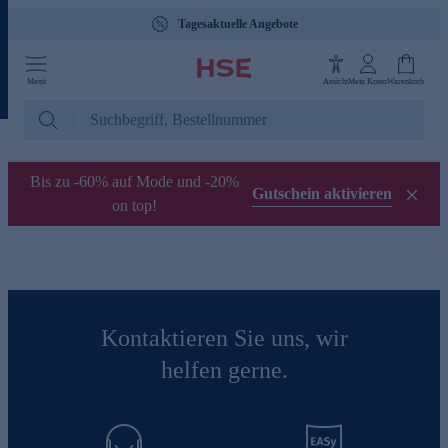
Tagesaktuelle Angebote
Menü
Ansicht
Mein Konto
Warenkorb
Bis zu -60% auf Mode und -20%
Gutschein aktivieren
on top!
Kontaktieren Sie uns, wir
helfen gerne.