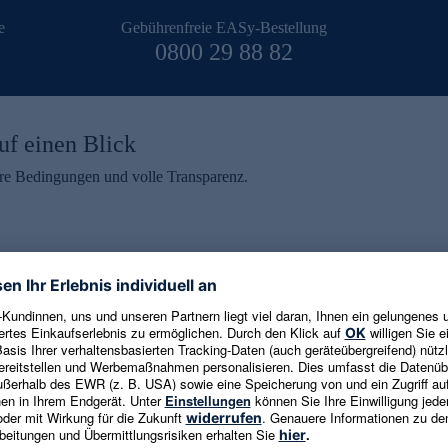
e
Gebührenfreie EASy-Bestellung
0800 29 88 82
uf einen Blick
aire Bedingungen und volle Transparenz.
ein erhalten
eren und aktuelle Trends,
E-Mail-Adresse eingeben
alten. Als Dankeschön
ne Abmeldung ist jederzeit in
Es gelten die
Datenschutzrichtlinien
un