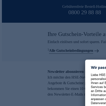
Gebührenfreie Bestell-Hotlin
0800 29 88 88
Ihre Gutschein-Vorteile a
Einfach einlösen und sofort sparen. F
1
Alle Gutscheinbedingungen
Newsletter abonnieren – 10 € Gutsch
Ich möchte den HSE-Newsletter abonni
Angebote & Gutscheine per E-Mail erh
bekommen Sie einen 10 € Gutschein. Ei
den Newsletter-E-Mails möglich.