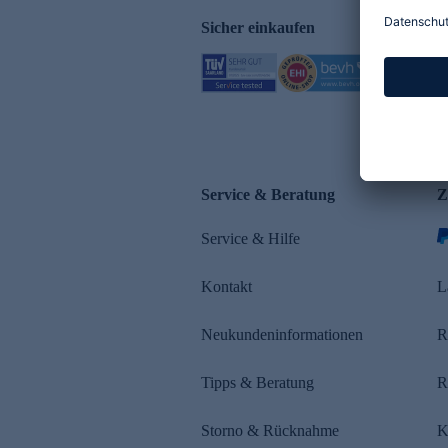
Sicher einkaufen
Service & Beratung
Z
Service & Hilfe
Kontakt
L
Neukundeninformationen
R
Tipps & Beratung
R
Storno & Rücknahme
K