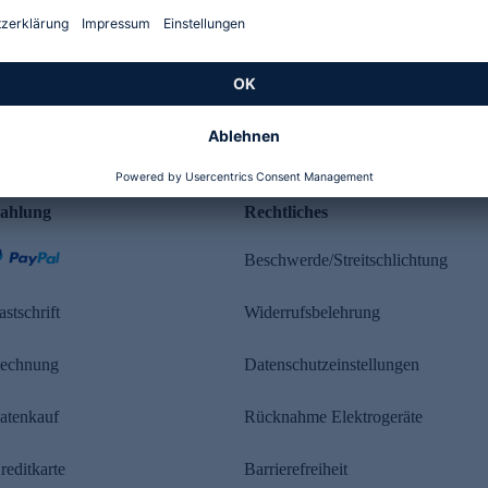
Kundenbewertung
ahlung
Rechtliches
Beschwerde/Streitschlichtung
astschrift
Widerrufsbelehrung
echnung
Datenschutzeinstellungen
atenkauf
Rücknahme Elektrogeräte
reditkarte
Barrierefreiheit