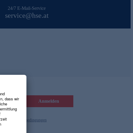
24/7 E-Mail-Service
service@hse.at
Anmelden
d die
Gutscheinbedingungen