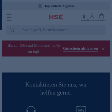
Tagesaktuelle Angebote
Menü
Ansicht
Mein Konto
Warenkorb
Bis zu -60% auf Mode und -20%
Gutschein aktivieren
on top!
Kontaktieren Sie uns, wir
helfen gerne.