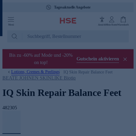
Tagesaktuelle Angebote
Menü
Ansicht
Mein Konto
Warenkorb
Bis zu -60% auf Mode und -20%
Gutschein aktivieren
on top!
Lotions, Cremes & Peelings
IQ Skin Repair Balance Feet
BEATE JOHNEN SKINLIKE Biotiq
IQ Skin Repair Balance Feet
482305