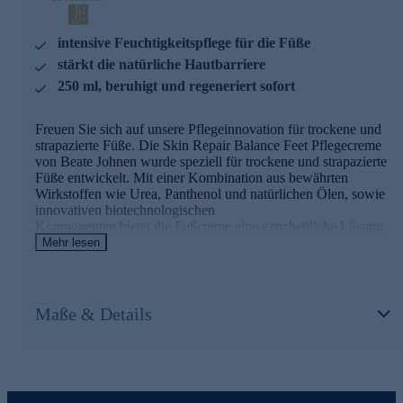
Regeneriert die Haut
Verbessert die Feuchtigkeitsbindung der Hornschicht
intensive Feuchtigkeitspflege für die Füße
Erhöht die Elastizität der Haut
Beruhigt empfindliche Hautpartien
stärkt die natürliche Hautbarriere
250 ml, beruhigt und regeneriert sofort
Xpertmoist
Wirkt feuchtigkeitsspendend und regenerierend
Freuen Sie sich auf unsere Pflegeinnovation für trockene und
Ähnelt dem natürlichen Feuchtigkeitsfaktor (NMF) der
strapazierte Füße. Die Skin Repair Balance Feet Pflegecreme
Haut
von Beate Johnen wurde speziell für trockene und strapazierte
Glättet und macht die Haut weich
Füße entwickelt. Mit einer Kombination aus bewährten
Wirkstoffen wie Urea, Panthenol und natürlichen Ölen, sowie
Mandelöl
innovativen biotechnologischen
Komponenten bietet die Fußcreme eine ganzheitliche Lösung
Pflegt trockene und empfindliche Haut
für geschmeidige, regenerierte und optimal geschützte Haut.
Mehr lesen
Spendet Feuchtigkeit
Beruhigt gereizte Hautpartien
Die Hauptwirkstoffe im Überblick
Avocadoöl
Maße & Details
Urea
Macht die Haut spürbar geschmeidig
Reich an ungesättigten Fettsäuren und Vitaminen
Spendet intensiv Feuchtigkeit
Unterstützt die Hautregeneration
Stärkt die Hautbarriere
Unterstützt die Abschuppung trockener Haut
Wissenswertes zur Linie BiotIQ