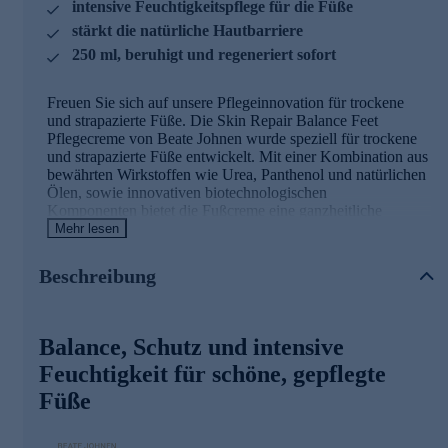
intensive Feuchtigkeitspflege für die Füße
stärkt die natürliche Hautbarriere
250 ml, beruhigt und regeneriert sofort
Freuen Sie sich auf unsere Pflegeinnovation für trockene
und strapazierte Füße. Die Skin Repair Balance Feet
Pflegecreme von Beate Johnen wurde speziell für trockene
und strapazierte Füße entwickelt. Mit einer Kombination aus
bewährten Wirkstoffen wie Urea, Panthenol und natürlichen
Ölen, sowie innovativen biotechnologischen
Komponenten bietet die Fußcreme eine ganzheitliche
Lösung für geschmeidige, regenerierte und optimal
Mehr lesen
geschützte Haut.
Beschreibung
Die Hauptwirkstoffe im Überblick
Urea
Balance, Schutz und intensive
Spendet intensiv Feuchtigkeit
Feuchtigkeit für schöne, gepflegte
Stärkt die Hautbarriere
Füße
Unterstützt die Abschuppung trockener Haut
Panthenol