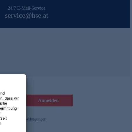
24/7 E-Mail-Service
service@hse.at
Anmelden
d die
Gutscheinbedingungen