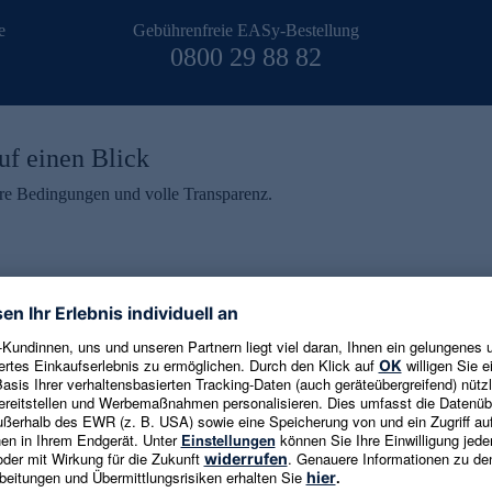
e
Gebührenfreie EASy-Bestellung
0800 29 88 82
uf einen Blick
aire Bedingungen und volle Transparenz.
ein erhalten
eren und aktuelle Trends,
E-Mail-Adresse eingeben
alten. Als Dankeschön
ne Abmeldung ist jederzeit in
Es gelten die
Datenschutzrichtlinien
un