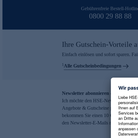
Gebührenfreie Bestell-Hotlin
0800 29 88 88
Ihre Gutschein-Vorteile a
Einfach einlösen und sofort sparen. F
1
Alle Gutscheinbedingungen
Newsletter abonnieren – 10 € Gutsch
Ich möchte den HSE-Newsletter abonni
Angebote & Gutscheine per E-Mail erh
bekommen Sie einen 10 € Gutschein. Ei
den Newsletter-E-Mails möglich.