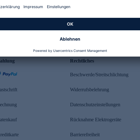
Kundenbewertung
ahlung
Rechtliches
Beschwerde/Streitschlichtung
astschrift
Widerrufsbelehrung
echnung
Datenschutzeinstellungen
atenkauf
Rücknahme Elektrogeräte
reditkarte
Barrierefreiheit