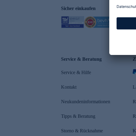
Sicher einkaufen
Service & Beratung
Z
Service & Hilfe
Kontakt
L
Neukundeninformationen
R
Tipps & Beratung
R
Storno & Rücknahme
K