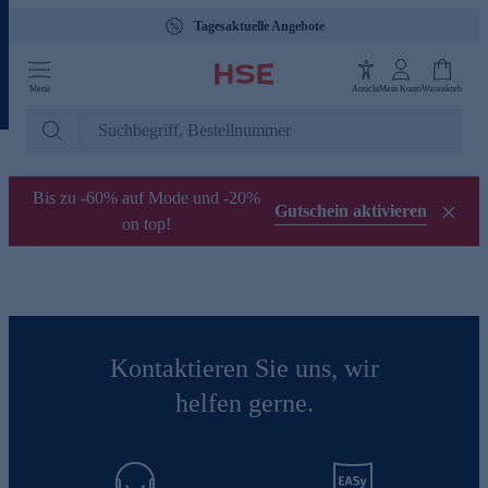
Tagesaktuelle Angebote
Menü
Ansicht
Mein Konto
Warenkorb
Bis zu -60% auf Mode und -20%
Gutschein aktivieren
on top!
Kontaktieren Sie uns, wir
helfen gerne.