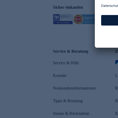
Sicher einkaufen
Service & Beratung
Z
Service & Hilfe
Kontakt
L
Neukundeninformationen
R
Tipps & Beratung
R
Storno & Rücknahme
K