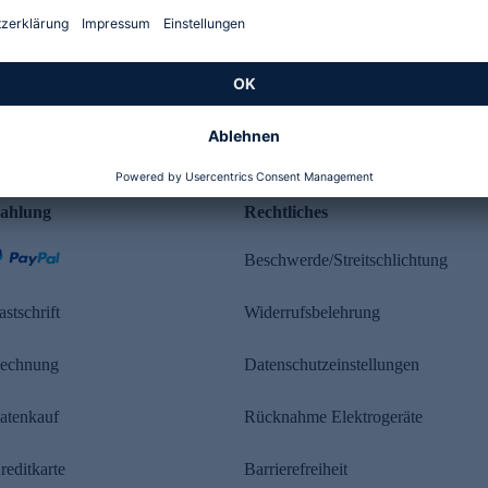
Kundenbewertung
ahlung
Rechtliches
Beschwerde/Streitschlichtung
astschrift
Widerrufsbelehrung
echnung
Datenschutzeinstellungen
atenkauf
Rücknahme Elektrogeräte
reditkarte
Barrierefreiheit