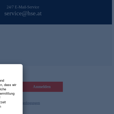
24/7 E-Mail-Service
service@hse.at
Anmelden
d die
Gutscheinbedingungen