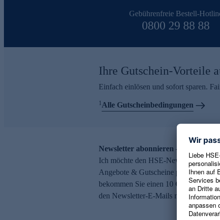
Gebührenfreie Bestell-Hotlin
0800 29 88 88
Ihre Gutschein-Vorteile a
Einfach einlösen und sofort sparen. F
1
Alle Gutscheinbedingungen
Newsletter abonnieren – 10 € Gutsch
Ich möchte den HSE-Newsletter abonni
Angebote & Gutscheine per E-Mail erh
bekommen Sie einen 10 € Gutschein. Ei
den Newsletter-E-Mails möglich.