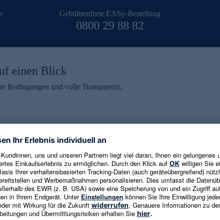
e
Gebührenfreie EASy-Bestellung
0800 29 88 82
uf einen Blick
aire Bedingungen und volle Transparenz.
ein erhalten
eren und aktuelle Trends,
E-Mail-Adresse eingeben
alten. Als Dankeschön
ne Abmeldung ist jederzeit in
Es gelten die
Datenschutzrichtlinien
un