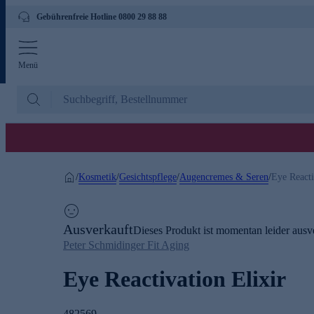
Gebührenfreie Hotline 0800 29 88 88
Menü
Kosmetik
Gesichtspflege
Augencremes & Seren
/
/
/
/
Eye Reacti
Ausverkauft
Dieses Produkt ist momentan leider ausve
Peter Schmidinger Fit Aging
Eye Reactivation Elixir
482569