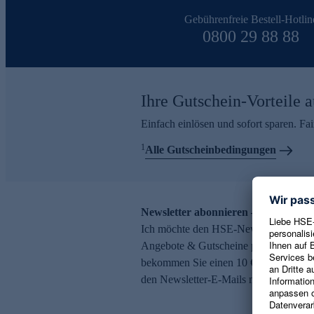
Gebührenfreie Bestell-Hotlin
0800 29 88 88
Ihre Gutschein-Vorteile a
Einfach einlösen und sofort sparen. F
1
Alle Gutscheinbedingungen
Newsletter abonnieren – 10 € Gutsch
Ich möchte den HSE-Newsletter abonni
Angebote & Gutscheine per E-Mail erh
bekommen Sie einen 10 € Gutschein. Ei
den Newsletter-E-Mails möglich.