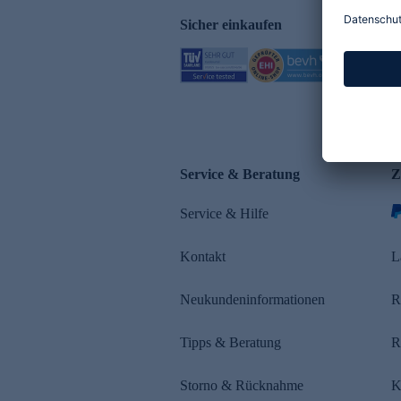
Sicher einkaufen
Service & Beratung
Z
Service & Hilfe
Kontakt
L
Neukundeninformationen
R
Tipps & Beratung
R
Storno & Rücknahme
K