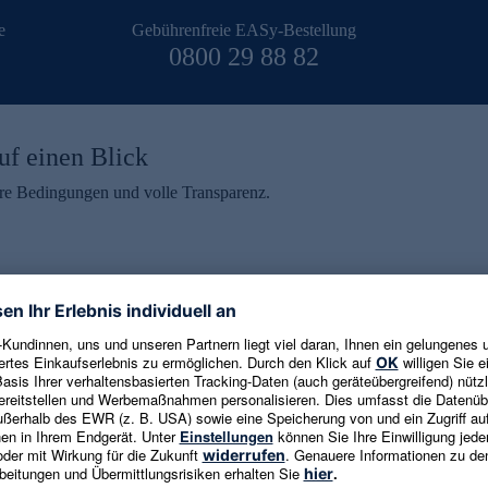
e
Gebührenfreie EASy-Bestellung
0800 29 88 82
uf einen Blick
aire Bedingungen und volle Transparenz.
ein erhalten
eren und aktuelle Trends,
E-Mail-Adresse eingeben
alten. Als Dankeschön
ne Abmeldung ist jederzeit in
Es gelten die
Datenschutzrichtlinien
un