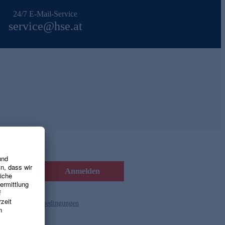
24/7 E-Mail-Service
service@hse.at
Anmelden
d die
Gutscheinbedingungen