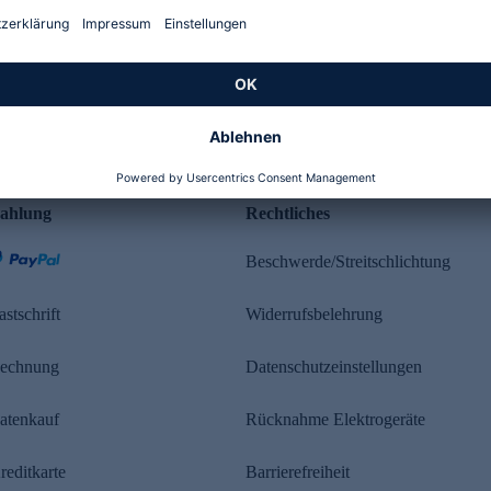
Kundenbewertung
ahlung
Rechtliches
Beschwerde/Streitschlichtung
astschrift
Widerrufsbelehrung
echnung
Datenschutzeinstellungen
atenkauf
Rücknahme Elektrogeräte
reditkarte
Barrierefreiheit