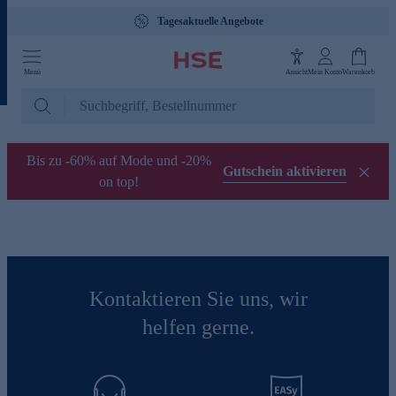
Tagesaktuelle Angebote
Menü
Ansicht
Mein Konto
Warenkorb
Bis zu -60% auf Mode und -20%
Gutschein aktivieren
on top!
Kontaktieren Sie uns, wir
helfen gerne.