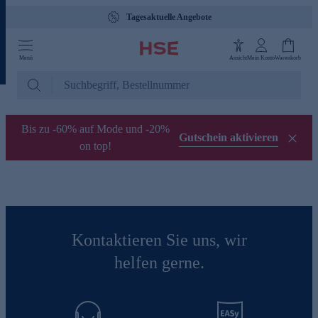
Tagesaktuelle Angebote
Menü
Ansicht
Mein Konto
Warenkorb
Bis zu -60% auf Mode und -20%
Gutschein aktivieren
on top!
Kontaktieren Sie uns, wir
helfen gerne.