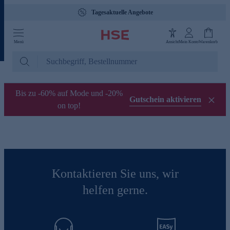
Tagesaktuelle Angebote
Menü
Ansicht
Mein Konto
Warenkorb
Bis zu -60% auf Mode und -20%
Gutschein aktivieren
on top!
Kontaktieren Sie uns, wir
helfen gerne.