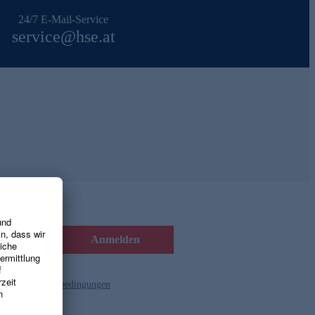
24/7 E-Mail-Service
service@hse.at
Anmelden
d die
Gutscheinbedingungen