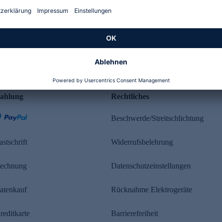
Kundenbewertung
ahlung
Rechtliches
Beschwerde/Streitschlichtung
astschrift
Widerrufsbelehrung
echnung
Datenschutzeinstellungen
atenkauf
Rücknahme Elektrogeräte
reditkarte
Barrierefreiheit