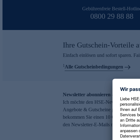
Gebührenfreie Bestell-Hotlin
0800 29 88 88
Ihre Gutschein-Vorteile a
Einfach einlösen und sofort sparen. F
1
Alle Gutscheinbedingungen
Newsletter abonnieren – 10 € Gutsch
Ich möchte den HSE-Newsletter abonni
Angebote & Gutscheine per E-Mail erh
bekommen Sie einen 10 € Gutschein. Ei
den Newsletter-E-Mails möglich.