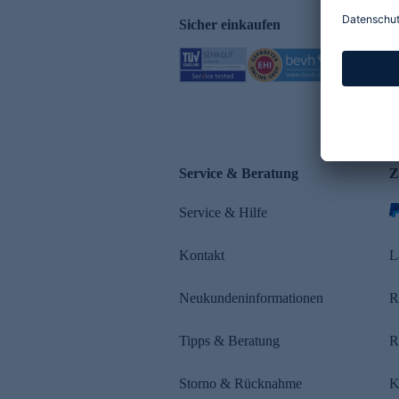
Sicher einkaufen
Service & Beratung
Z
Service & Hilfe
Kontakt
L
Neukundeninformationen
R
Tipps & Beratung
R
Storno & Rücknahme
K