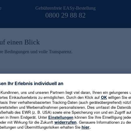
e
Gebührenfreie EASy-Bestellung
0800 29 88 82
uf einen Blick
aire Bedingungen und volle Transparenz.
ein erhalten
eren und aktuelle Trends,
E-Mail-Adresse eingeben
alten. Als Dankeschön
ne Abmeldung ist jederzeit in
Es gelten die
Datenschutzrichtlinien
un