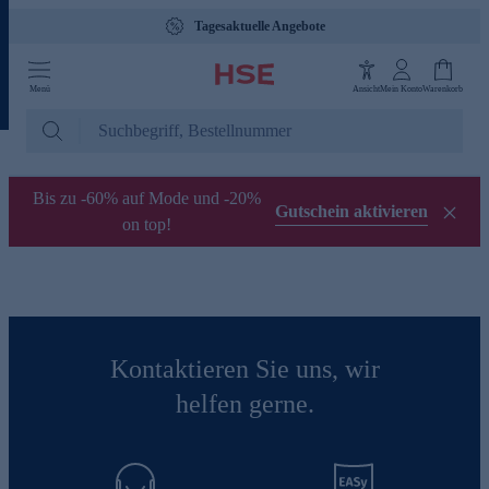
Tagesaktuelle Angebote
Menü
Ansicht
Mein Konto
Warenkorb
Bis zu -60% auf Mode und -20%
Gutschein aktivieren
on top!
Kontaktieren Sie uns, wir
helfen gerne.