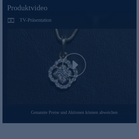
ist ein Statement für anspruchsvolle Eleganz und zeitlosen Stil.
Produktvideo
Hinweis: Die abgebildete Kette ist nicht im Lieferumfang
enthalten. Eine passende Halskette zu diesem Anhänger finden
Sie im Kettensortiment von HSE. Was die Qualität unserer
TV-Präsentation
Schmuckstücke angeht, gehen wir keine Kompromisse ein.
Aus diesem Grund werden unsere Schmuckwaren von unserer
Qualitätssicherung und seitens des Lieferanten strengsten
Prüfprozessen unterzogen. Unter anderem beinhalten unsere
Prüfprozesse Prüfungen auf Konformität mit den
Bestimmungen der Schweizer Edelmetallkontrollgesetzgebung.
Play
Genannte Preise und Aktionen können abweichen