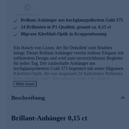
Brillant-Anhänger aus hochglanzpoliertem Gold 375
24 Brillanten in P1-Qualität, gesamt ca. 0,15 ct
filigrane Kleeblatt-Optik in Krappenfassung
Ein Hauch von Luxus, der Ihr Dekolleté zum Strahlen
bringt: Dieser Brillant-Anhänger vereint zeitlose Eleganz mit
raffiniertem Design und wird zum unverzichtbaren Begleiter
für jeden Tag. Der zauberhafte Anhänger aus
hochglanzpoliertem Gold 375 begeistert mit seiner filigranen
Kleeblatt-Optik, die von insgesamt 24 funkelnden Brillanten
in P1-Qualität zum Leben erweckt wird. Vier größere
Brillanten bilden das Zentrum und werden von einem Kranz
Mehr lesen
aus 20 kleineren Brillanten umrahmt – alle in präziser
Krappenfassung gehalten. Mit einem Gesamtgewicht von ca.
Beschreibung
0,15 ct entfalten die Edelsteine ein bezauberndes Funkeln,
das bei jedem Lichteinfall neu erstrahlt. Die teilweise
rhodinierte Verarbeitung setzt zusätzliche Akzente und
unterstreicht die kostbaren Brillanten auf besondere Weise.
Brillant-Anhänger 0,15 ct
Die praktische Öse ermöglicht es Ihnen, den Anhänger an
Ihrer Lieblingskette zu tragen und so Ihren ganz