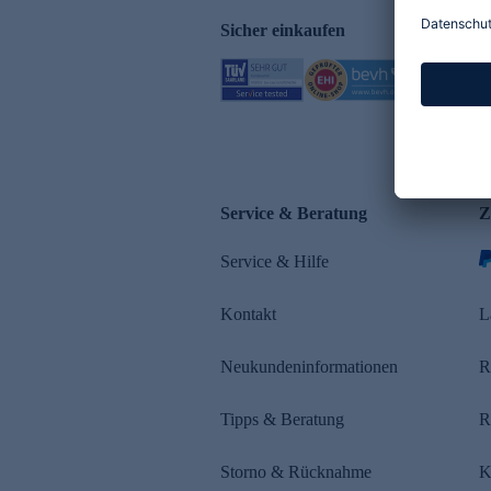
Sicher einkaufen
Service & Beratung
Z
Service & Hilfe
Kontakt
L
Neukundeninformationen
R
Tipps & Beratung
R
Storno & Rücknahme
K