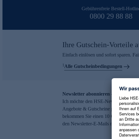
Gebührenfreie Bestell-Hotlin
0800 29 88 88
Ihre Gutschein-Vorteile a
Einfach einlösen und sofort sparen. F
1
Alle Gutscheinbedingungen
Newsletter abonnieren – 10 € Gutsch
Ich möchte den HSE-Newsletter abonni
Angebote & Gutscheine per E-Mail erh
bekommen Sie einen 10 € Gutschein. Ei
den Newsletter-E-Mails möglich.