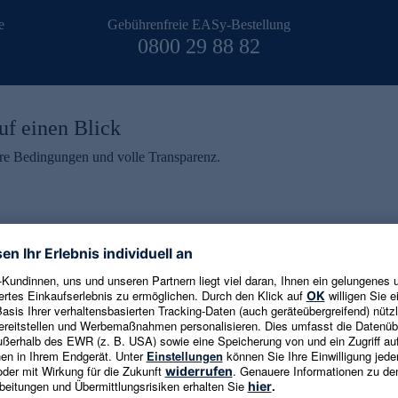
e
Gebührenfreie EASy-Bestellung
0800 29 88 82
uf einen Blick
aire Bedingungen und volle Transparenz.
ein erhalten
eren und aktuelle Trends,
E-Mail-Adresse eingeben
alten. Als Dankeschön
ne Abmeldung ist jederzeit in
Es gelten die
Datenschutzrichtlinien
un