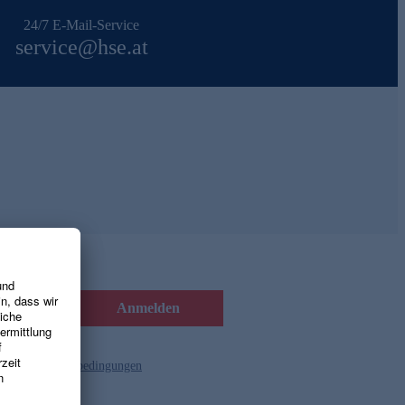
24/7 E-Mail-Service
service@hse.at
Anmelden
d die
Gutscheinbedingungen