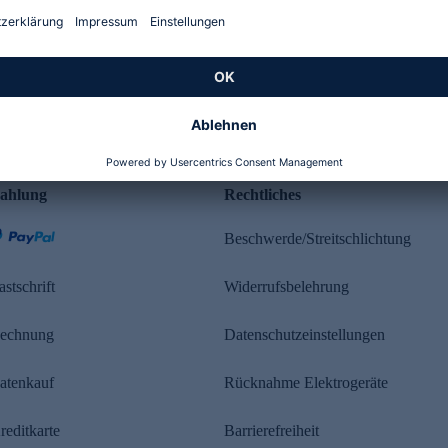
Kundenbewertung
ahlung
Rechtliches
Beschwerde/Streitschlichtung
astschrift
Widerrufsbelehrung
echnung
Datenschutzeinstellungen
atenkauf
Rücknahme Elektrogeräte
reditkarte
Barrierefreiheit