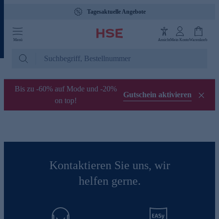
Tagesaktuelle Angebote
Menü
Ansicht
Mein Konto
Warenkorb
Bis zu -60% auf Mode und -20%
Gutschein aktivieren
on top!
Kontaktieren Sie uns, wir
helfen gerne.