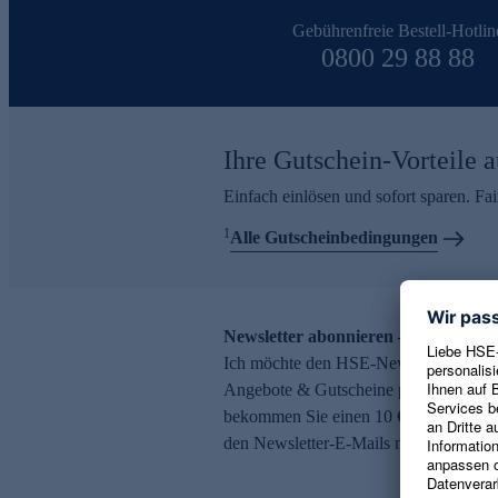
Gebührenfreie Bestell-Hotlin
0800 29 88 88
Ihre Gutschein-Vorteile a
Einfach einlösen und sofort sparen. F
1
Alle Gutscheinbedingungen
Newsletter abonnieren – 10 € Gutsch
Ich möchte den HSE-Newsletter abonni
Angebote & Gutscheine per E-Mail erh
bekommen Sie einen 10 € Gutschein. Ei
den Newsletter-E-Mails möglich.