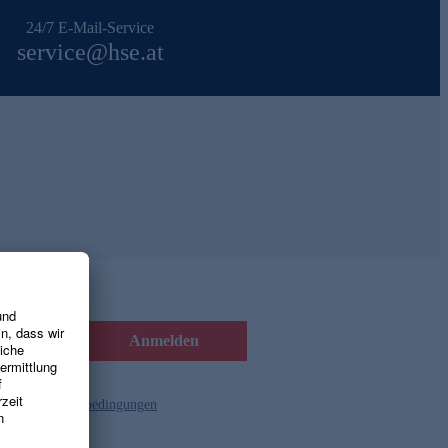
24/7 E-Mail-Service
service@hse.at
Anmelden
d die
Gutscheinbedingungen