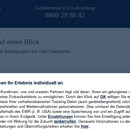
e
Gebührenfreie EASy-Bestellung
0800 29 88 82
uf einen Blick
aire Bedingungen und volle Transparenz.
ein erhalten
eren und aktuelle Trends,
E-Mail-Adresse eingeben
alten. Als Dankeschön
ne Abmeldung ist jederzeit in
Es gelten die
Datenschutzrichtlinien
un