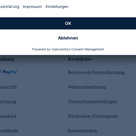
Kundenbewertung
ahlung
Rechtliches
Beschwerde/Streitschlichtung
astschrift
Widerrufsbelehrung
echnung
Datenschutzeinstellungen
atenkauf
Rücknahme Elektrogeräte
reditkarte
Barrierefreiheit