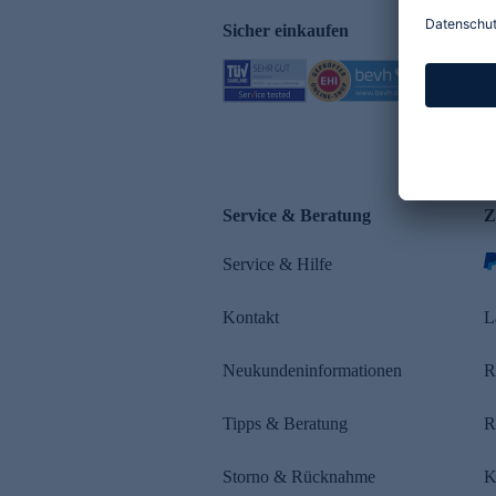
Sicher einkaufen
Service & Beratung
Z
Service & Hilfe
Kontakt
L
Neukundeninformationen
R
Tipps & Beratung
R
Storno & Rücknahme
K