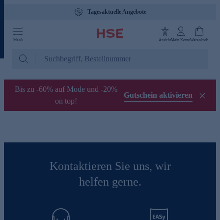
Tagesaktuelle Angebote
Menü
Ansicht
Mein Konto
Warenkorb
Bis zu -60% auf Mode und -20%
Gutschein aktivieren
on top!
Kontaktieren Sie uns, wir
helfen gerne.