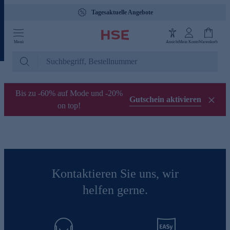
Tagesaktuelle Angebote
Menü
Ansicht
Mein Konto
Warenkorb
Bis zu -60% auf Mode und -20%
Gutschein aktivieren
on top!
Kontaktieren Sie uns, wir
helfen gerne.