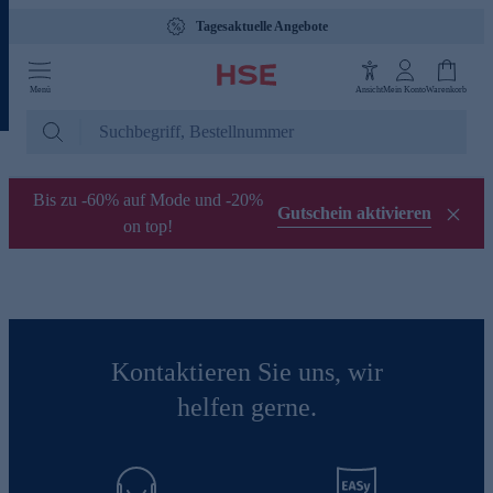
Tagesaktuelle Angebote
Menü
Ansicht
Mein Konto
Warenkorb
Bis zu -60% auf Mode und -20%
Gutschein aktivieren
on top!
Kontaktieren Sie uns, wir
helfen gerne.