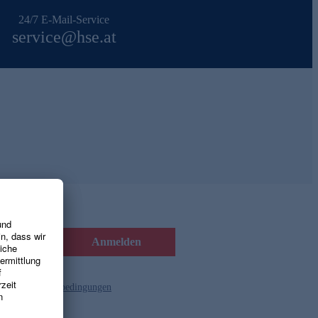
24/7 E-Mail-Service
service@hse.at
Anmelden
d die
Gutscheinbedingungen