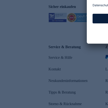
Sicher einkaufen
Service & Beratung
Z
Service & Hilfe
Kontakt
L
Neukundeninformationen
R
Tipps & Beratung
R
Storno & Rücknahme
K