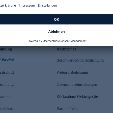
Kundenbewertung
ahlung
Rechtliches
Beschwerde/Streitschlichtung
astschrift
Widerrufsbelehrung
echnung
Datenschutzeinstellungen
atenkauf
Rücknahme Elektrogeräte
reditkarte
Barrierefreiheit