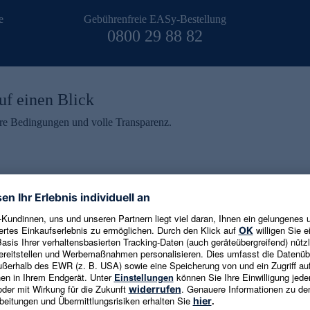
e
Gebührenfreie EASy-Bestellung
0800 29 88 82
uf einen Blick
aire Bedingungen und volle Transparenz.
ein erhalten
eren und aktuelle Trends,
E-Mail-Adresse eingeben
alten. Als Dankeschön
ne Abmeldung ist jederzeit in
Es gelten die
Datenschutzrichtlinien
un