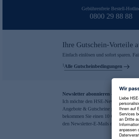
Gebührenfreie Bestell-Hotlin
0800 29 88 88
Ihre Gutschein-Vorteile a
Einfach einlösen und sofort sparen. F
1
Alle Gutscheinbedingungen
Newsletter abonnieren – 10 € Gutsch
Ich möchte den HSE-Newsletter abonni
Angebote & Gutscheine per E-Mail erh
bekommen Sie einen 10 € Gutschein. Ei
den Newsletter-E-Mails möglich.