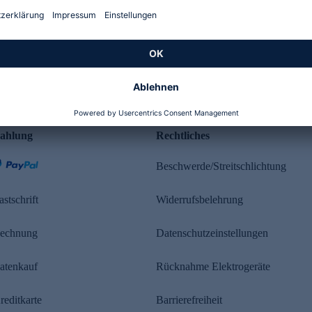
Kundenbewertung
ahlung
Rechtliches
Beschwerde/Streitschlichtung
astschrift
Widerrufsbelehrung
echnung
Datenschutzeinstellungen
atenkauf
Rücknahme Elektrogeräte
reditkarte
Barrierefreiheit