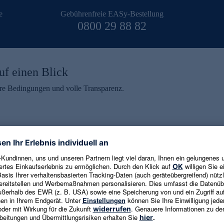
e
Gebührenfreie EASy-Bestellung
0800 29 88 82
uf einen Blick
aire Bedingungen und volle Transparenz.
ein erhalten
eren und aktuelle Trends,
E-Mail-Adresse eingeben
alten. Als Dankeschön
ne Abmeldung ist jederzeit in
Es gelten die
Datenschutzrichtlinien
un