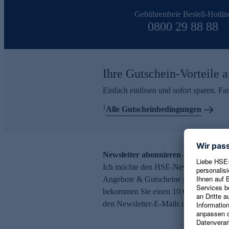
Gebührenfreie Bestell-Hotlin
0800 29 88 88
Ihre Gutschein-Vorteile a
Einfach einlösen und sofort sparen. F
1
Alle Gutscheinbedingungen
Newsletter abonnieren – 10 € Gutsch
Ich möchte den HSE-Newsletter abonni
Angebote & Gutscheine per E-Mail erh
bekommen Sie einen 10 € Gutschein. Ei
den Newsletter-E-Mails möglich.