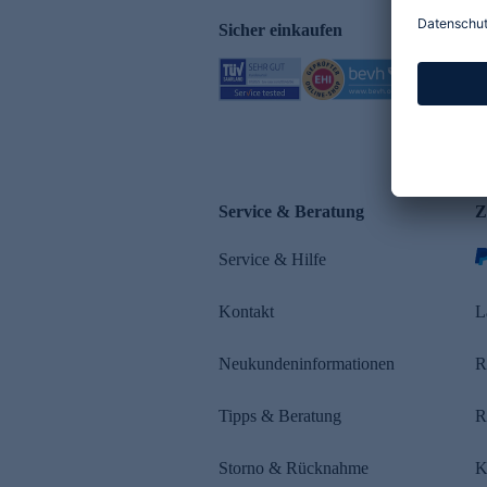
Sicher einkaufen
Service & Beratung
Z
Service & Hilfe
Kontakt
L
Neukundeninformationen
R
Tipps & Beratung
R
Storno & Rücknahme
K