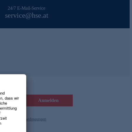
24/7 E-Mail-Service
service@hse.at
Anmelden
d die
Gutscheinbedingungen