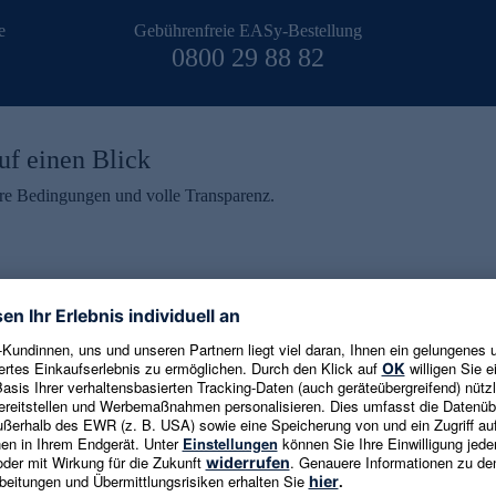
e
Gebührenfreie EASy-Bestellung
0800 29 88 82
uf einen Blick
aire Bedingungen und volle Transparenz.
ein erhalten
eren und aktuelle Trends,
E-Mail-Adresse eingeben
alten. Als Dankeschön
ne Abmeldung ist jederzeit in
Es gelten die
Datenschutzrichtlinien
un