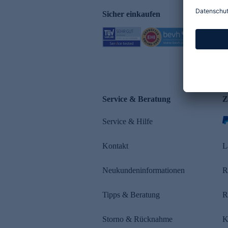
Sicher einkaufen
Service & Beratung
Z
Service & Hilfe
Kontakt
L
Neukundeninformationen
R
Tipps & Beratung
R
Storno & Rücknahme
K