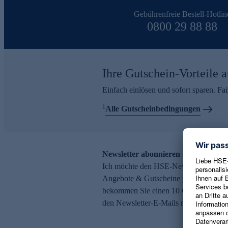
Gebührenfreie Bestell-Hotlin
0800 29 88 88
Ihre Gutschein-Vorteile a
Einfach einlösen und sofort sparen. F
1
Alle Gutscheinbedingungen
Newsletter abonnieren – 10 € Gutsch
Ich möchte den HSE-Newsletter abonni
Angebote & Gutscheine per E-Mail erh
bekommen Sie einen 10 € Gutschein. Ei
den Newsletter-E-Mails möglich.