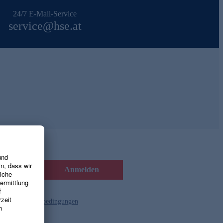
24/7 E-Mail-Service
service@hse.at
Anmelden
d die
Gutscheinbedingungen