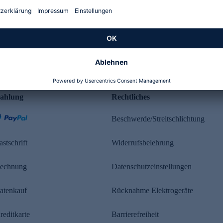
Kundenbewertung
ahlung
Rechtliches
Beschwerde/Streitschlichtung
astschrift
Widerrufsbelehrung
echnung
Datenschutzeinstellungen
atenkauf
Rücknahme Elektrogeräte
reditkarte
Barrierefreiheit