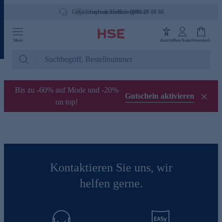
Gebührenfreie Hotline 0800 29 88 88
Tagesaktuelle Angebote
Menü
Ansicht
Mein Konto
Warenkorb
Bis zu -60% auf Mode und -20%
Gutschein aktivieren
on top!
Kontaktieren Sie uns, wir
helfen gerne.