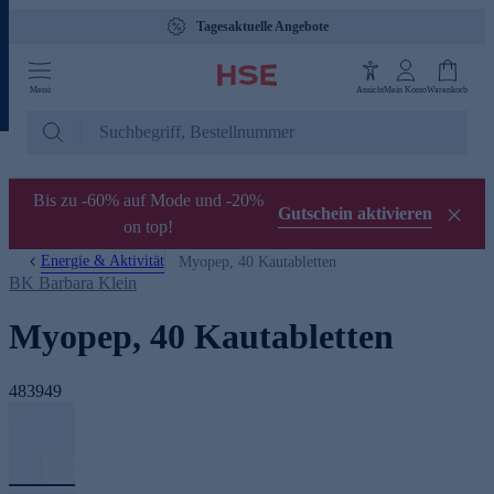
Tagesaktuelle Angebote
Menü
Ansicht
Mein Konto
Warenkorb
Bis zu -60% auf Mode und -20%
Gutschein aktivieren
on top!
Energie & Aktivität
Myopep, 40 Kautabletten
BK Barbara Klein
Myopep, 40 Kautabletten
483949