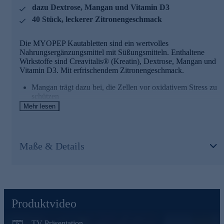
dazu Dextrose, Mangan und Vitamin D3
Nutzen Sie die Gelegenheit und bestellen jetzt bequem
40 Stück, leckerer Zitronengeschmack
online.
Die MYOPEP Kautabletten sind ein wertvolles
Nahrungsergänzungsmittel mit Süßungsmitteln. Enthaltene
Wirkstoffe sind Creavitalis® (Kreatin), Dextrose, Mangan und
Vitamin D3. Mit erfrischendem Zitronengeschmack.
Mangan trägt dazu bei, die Zellen vor oxidativem Stress zu
schützen
Mehr lesen
Wissenswertes zu Barbara Klein
BK Barbara Klein steht für ein holistisches Konzept - gesunde
Maße & Details
Ernährung, Bewegung und Wohlbefinden. Die BK Nutrition
Produkte vereint absolute Qualität, höchste Effizienz und
perfekte Abstimmung aller Roh- und Inhaltsstoffe. Seit fast vier
Jahrzehnten optimiert die Expertin und Physiotherapeutin
Barbara Klein mit großer Leidenschaft das gesamtheitliche
Wohlbefinden ihrer Kunden*innen durch Fitness, Ideen rund
um den Bereich Gesundheit & natürliche Schönheit sowie
Produktvideo
durch viele kleine Helferlein im Bereich der
Nahrungsergänzung. BK Fashion - ihre funktionale Sportmode
TV-Präsentation