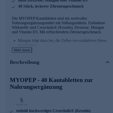
dazu Dextrose, Mangan und Vitamin D3
40 Stück, leckerer Zitronengeschmack
Die MYOPEP Kautabletten sind ein wertvolles
Nahrungsergänzungsmittel mit Süßungsmitteln. Enthaltene
Wirkstoffe sind Creavitalis® (Kreatin), Dextrose, Mangan
und Vitamin D3. Mit erfrischendem Zitronengeschmack.
Mangan trägt dazu bei, die Zellen vor oxidativem Stress
zu schützen
Mehr lesen
Wissenswertes zu Barbara Klein
Beschreibung
BK Barbara Klein steht für ein holistisches Konzept -
gesunde Ernährung, Bewegung und Wohlbefinden. Die BK
Nutrition Produkte vereint absolute Qualität, höchste
MYOPEP - 40 Kautabletten zur
Effizienz und perfekte Abstimmung aller Roh- und
Inhaltsstoffe. Seit fast vier Jahrzehnten optimiert die Expertin
Nahrungsergänzung
und Physiotherapeutin Barbara Klein mit großer
Leidenschaft das gesamtheitliche Wohlbefinden ihrer
Kunden*innen durch Fitness, Ideen rund um den Bereich
Gesundheit & natürliche Schönheit sowie durch viele kleine
Helferlein im Bereich der Nahrungsergänzung. BK Fashion
enthält hochwertiges Creavitalis® (Kreatin)
- ihre funktionale Sportmode - rundet die Marke ab.