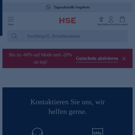
Tagesaktuelle Angebote
Menü
Ansicht
Mein Konto
Warenkorb
Bis zu -60% auf Mode und -20%
Gutschein aktivieren
on top!
Kontaktieren Sie uns, wir
helfen gerne.