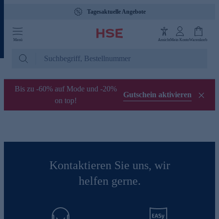
Tagesaktuelle Angebote
Menü
Ansicht
Mein Konto
Warenkorb
Bis zu -60% auf Mode und -20%
Gutschein aktivieren
on top!
Kontaktieren Sie uns, wir
helfen gerne.