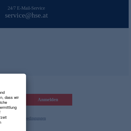
24/7 E-Mail-Service
service@hse.at
Anmelden
d die
Gutscheinbedingungen