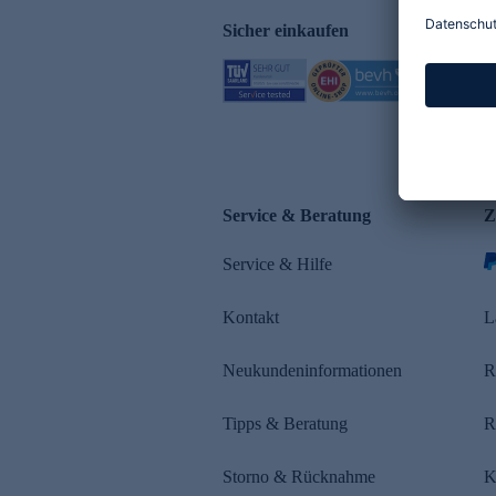
Sicher einkaufen
Service & Beratung
Z
Service & Hilfe
Kontakt
L
Neukundeninformationen
R
Tipps & Beratung
R
Storno & Rücknahme
K