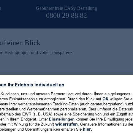
e
Gebührenfreie EASy-Bestellung
0800 29 88 82
uf einen Blick
aire Bedingungen und volle Transparenz.
ein erhalten
eren und aktuelle Trends,
E-Mail-Adresse eingeben
alten. Als Dankeschön
ne Abmeldung ist jederzeit in
Es gelten die
Datenschutzrichtlinien
un