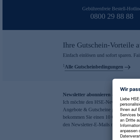
Gebührenfreie Bestell-Hotlin
0800 29 88 88
Ihre Gutschein-Vorteile a
Einfach einlösen und sofort sparen. F
1
Alle Gutscheinbedingungen
Newsletter abonnieren – 10 € Gutsch
Ich möchte den HSE-Newsletter abonni
Angebote & Gutscheine per E-Mail erh
bekommen Sie einen 10 € Gutschein. Ei
den Newsletter-E-Mails möglich.