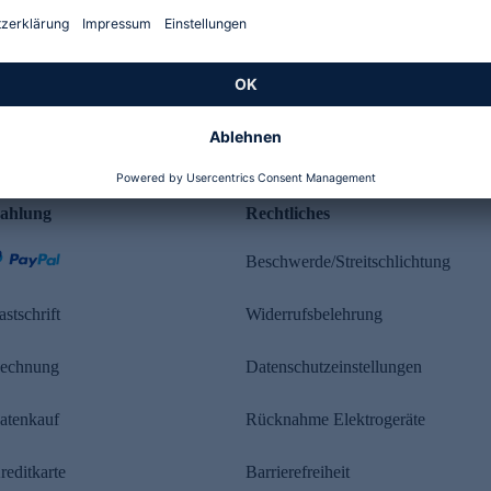
Kundenbewertung
ahlung
Rechtliches
Beschwerde/Streitschlichtung
astschrift
Widerrufsbelehrung
echnung
Datenschutzeinstellungen
atenkauf
Rücknahme Elektrogeräte
reditkarte
Barrierefreiheit