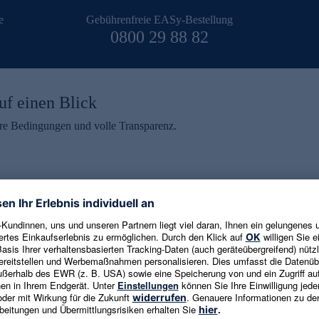
e
Gebührenfreie EASy-Bestellung
0800 29 88 82
uf einen Blick
aire Bedingungen und volle Transparenz.
ein erhalten
eren und aktuelle Trends,
E-Mail-Adresse eingeben
alten. Als Dankeschön
ne Abmeldung ist jederzeit in
Es gelten die
Datenschutzrichtlinien
un