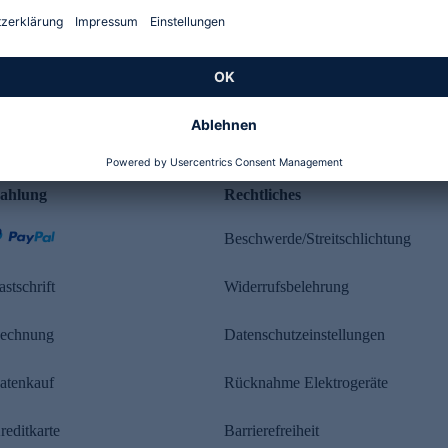
Kundenbewertung
ahlung
Rechtliches
Beschwerde/Streitschlichtung
astschrift
Widerrufsbelehrung
echnung
Datenschutzeinstellungen
atenkauf
Rücknahme Elektrogeräte
reditkarte
Barrierefreiheit