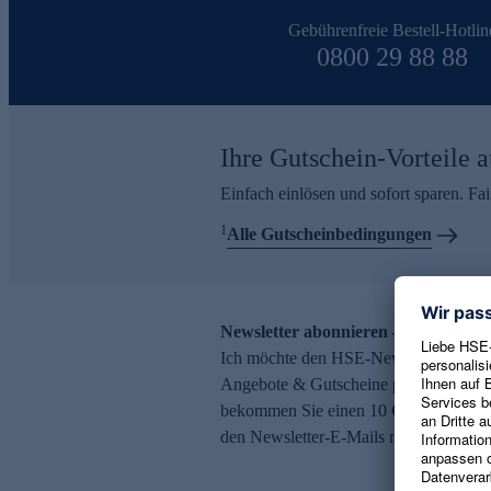
Gebührenfreie Bestell-Hotlin
0800 29 88 88
Ihre Gutschein-Vorteile a
Einfach einlösen und sofort sparen. F
1
Alle Gutscheinbedingungen
Newsletter abonnieren – 10 € Gutsch
Ich möchte den HSE-Newsletter abonni
Angebote & Gutscheine per E-Mail erh
bekommen Sie einen 10 € Gutschein. Ei
den Newsletter-E-Mails möglich.