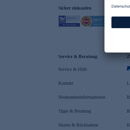
Sicher einkaufen
Service & Beratung
Z
Service & Hilfe
Kontakt
L
Neukundeninformationen
R
Tipps & Beratung
R
Storno & Rücknahme
K