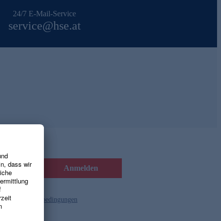
24/7 E-Mail-Service
service@hse.at
Anmelden
d die
Gutscheinbedingungen