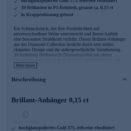
hochglanzpoliertes Gold 375, teilweise rhodiniert
39 Brillanten in P1-Reinheit, gesamt ca. 0,15 ct
in Krappenfassung gefasst
Ein Schmuckstück, das Ihre Persönlichkeit auf
unverwechselbare Weise unterstreicht und Ihrem Auftritt
eine besondere Strahlkraft verleiht. Dieser Brillant-Anhänger
aus der Diamond Collection besticht durch sein zeitlos
elegantes Design und die außergewöhnliche Verarbeitung.
39 funkelnde Brillanten in Diamantqualität mit einem
Gesamtgewicht von ca. 0,15 ct sind in hochwertiges Gold
375 gefasst und sorgen für ein faszinierendes Lichtspiel. Die
Mehr lesen
Brillanten überzeugen mit ihrer P1-Reinheit und dem guten
Brillantschliff, der jedes Lichtspiel perfekt einfängt. Das
Beschreibung
hochglanzpolierte Gold 375 ist teilweise rhodiniert und
verleiht dem Anhänger einen edlen Kontrast zwischen
warmem Goldglanz und kühlem Silberschimmer. Die
Krappenfassung hält jeden einzelnen Stein sicher und lässt
Brillant-Anhänger 0,15 ct
ihn gleichzeitig optimal zur Geltung kommen. Ein
Schmuckstück, das sowohl im Alltag als auch zu besonderen
Anlässen für bewundernde Blicke sorgt. Das mitgelieferte
Diamond Collection Zertifikat bestätigt zudem die exzellente
Beschaffenheit der Edelsteine. Hinweis: Die abgebildete
hochglanzpoliertes Gold 375, teilweise rhodiniert
Kette ist nicht im Lieferumfang enthalten. Eine passende