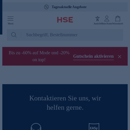
Tagesaktuelle Angebote
Menü
Ansicht
Mein Konto
Warenkorb
Bis zu -60% auf Mode und -20%
Gutschein aktivieren
on top!
Kontaktieren Sie uns, wir
helfen gerne.