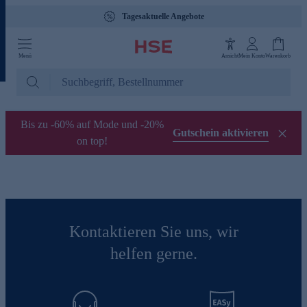
Tagesaktuelle Angebote
Menü
Ansicht
Mein Konto
Warenkorb
Bis zu -60% auf Mode und -20%
Gutschein aktivieren
on top!
Kontaktieren Sie uns, wir
helfen gerne.