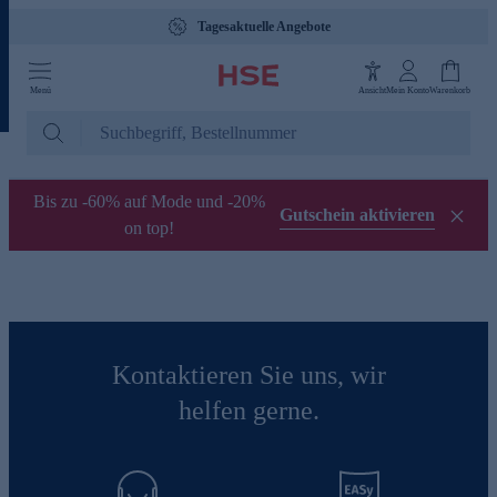
Tagesaktuelle Angebote
Menü
Ansicht
Mein Konto
Warenkorb
Bis zu -60% auf Mode und -20%
Gutschein aktivieren
on top!
Kontaktieren Sie uns, wir
helfen gerne.