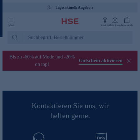
Tagesaktuelle Angebote
Menü
Ansicht
Mein Konto
Warenkorb
Bis zu -60% auf Mode und -20%
Gutschein aktivieren
on top!
Kontaktieren Sie uns, wir
helfen gerne.