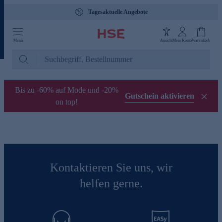
Tagesaktuelle Angebote
Menü
Ansicht
Mein Konto
Warenkorb
Bis zu -60% auf Mode und -20%
Gutschein aktivieren
on top!
Kontaktieren Sie uns, wir
helfen gerne.